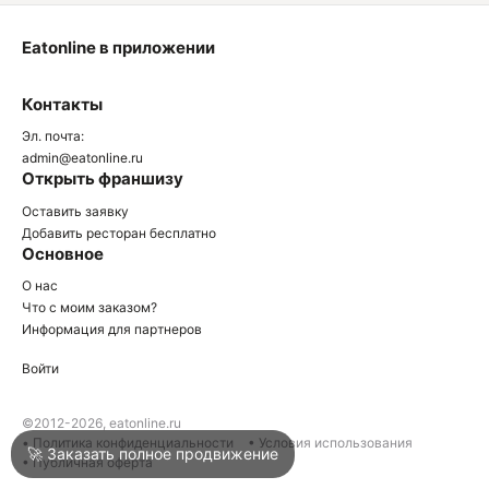
Eatonline в приложении
О
Контакты
О
Эл. почта:
admin@eatonline.ru
Открыть франшизу
Оставить заявку
Добавить ресторан бесплатно
Основное
Войти
О нас
Что с моим заказом?
Информация для партнеров
Город
Нижний Тагил
Войти
Написать в техподдержку
©2012-2026, eatonline.ru
• Политика конфиденциальности
• Условия использования
🚀 Заказать полное продвижение
• Публичная оферта