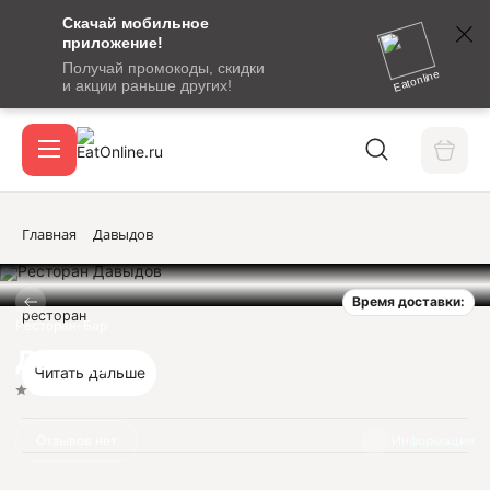
Скачай мобильное
номер
приложение!
SMS-
Получай промокоды, скидки
сообщение
Eatonline
и акции раньше других!
с
Акции
кодом
подтверждения
О сервисе
Главная
Давыдов
Время доставки:
Откры
ресторан
Вход / регистрация
Ресторан-Бар
Давыдов
Читать дальше
Нет оценок
Отзывов нет
Информация